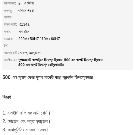
তাপমাত্রা:
2 ~ 4 ডিগ্রি
জলবায়ু
এবিএম +38
প্রকার:
স্নিগ্ধকারী:
R134a
পাদান:
সাদা রঙিন
ভোল্টেজ
220V / 50HZ 110V / 60HZ
(ভ):
সংকোচকারী:
সেকোপ, এমব্রাকো
সুপারমার্কেট আপট্রেল ডিসপ্লে ফ্রিজার
500 এল আপার্ট ডিসপ্লে ফ্রিজার
লক্ষণীয় করা:
,
,
500 এল আপার্ট ডিসপ্লে রেফ্রিজারেটর
500 এল গ্লাস ডোর সুপার মার্কেট খাড়া প্রদর্শন ডিসপ্লেজার
বিবরণ
1. এলইডি বাতি সহ এডি বোর্ড।
2. মোর্ডেন এবং শক্ত হ্যান্ডেল।
3. অ্যালুমিনিয়াম দরজা ফ্রেম।