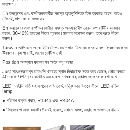
সারাক্ষণ।
En কনডেন্সার এবং বাষ্পীভবনকারীরা সমস্ত অ্যালুমিনিয়াম ফিন ব্যবহার করেন, আরও
টেকসই, দাগ দেওয়া সহজ নয়।
En কনডেন্সার এবং বাষ্পীভবনকারীরা সমস্ত অভ্যন্তরীণ থ্রেড কপার টিউব ব্যবহার
করেন, 30-40% উচ্চতর শীতল প্রভাব।মজাদার সংরক্ষণ করুন, তবে দ্রুত শীতল
করুন।
Taiwan তাইওয়ান থেকে হিটার টেম্পারেড গ্লাস, চিলারের জন্য ডাবল, ফ্রিজারের জন্য
ট্রিপলার।কুয়াশা নেই, জলের ফোঁটাও নেই।
Position অবস্থান ফাংশন সহ অটো বন্ধ দরজা
Just সামঞ্জস্যযোগ্য তাকগুলি খাবারের স্থান নির্ধারণকে সহজ করে তোলে, লোড ক্ষমতা
40 কেজি / পিসি।ব্যাকসাইড এয়ারফ্লো শেল্ফ বায়ু সঞ্চালনের জন্য জায়গা রাখে
LED এলইডি বাতি সহ সামনের এডি বোর্ড, মন্ত্রিসভার ভিতরে শীতল LED বাতিও
lamp
● পরিবেশ বান্ধব গ্যাস, R134a এবং R404A।
● ফ্রিজের পা এবং ক্যাস্টর উভয়ই রয়েছে, সরানো সহজ, এছাড়াও ভালভাবে দাঁড়ায়।