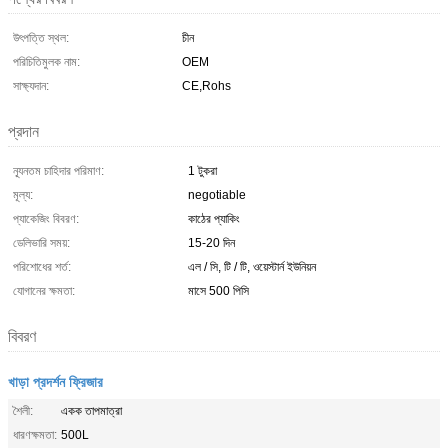
উৎপত্তি স্থল:
চীন
পরিচিতিমুলক নাম:
OEM
সাক্ষ্যদান:
CE,Rohs
প্রদান
ন্যূনতম চাহিদার পরিমাণ:
1 টুকরা
মূল্য:
negotiable
প্যাকেজিং বিবরণ:
কাঠের প্যাকিং
ডেলিভারি সময়:
15-20 দিন
পরিশোধের শর্ত:
এল / সি, টি / টি, ওয়েস্টার্ন ইউনিয়ন
যোগানের ক্ষমতা:
মাসে 500 পিসি
বিবরণ
খাড়া প্রদর্শন ফ্রিজার
শৈলী:
একক তাপমাত্রা
ধারণক্ষমতা:
500L