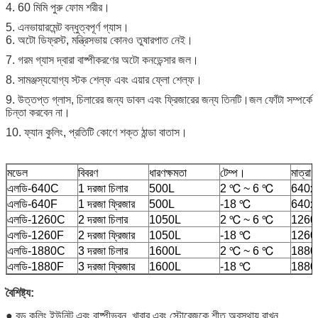
4. 60 মিমি পুরু ফোম শরীর।
5. এনভায়ারমেন্ট বন্ধুত্বপূর্ণ গ্যাস।
6. অটো ডিফ্রস্ট, মন্ত্রিসভায় কোনও তুষারপাত নেই।
7. গরম গ্যাস দ্বারা বাষ্পীকরণের অটো কনডেন্সার জল।
8. সামঞ্জস্যযোগ্য স্টক শেল্ফ এবং এয়ার ফ্লো শেল্ফ।
9. উত্তপ্ত গ্লাস, চিলারের জন্য ডাবল এবং ফ্রিজারের জন্য তিনটি।জল ফোঁটা সম্পর্কে
চিন্তা করবেন না।
10. ফ্যান কুলিং, প্রতিটি কোণে শক্ত ঠান্ডা বাতাস।
মডেল
বিবরণ
ধারণক্ষমতা
টেম্প।
মাত্রা ম
এলডি-640C
1 দরজা চিলার
500L
2 ℃ ~ 6 ℃
640x
এলডি-640F
1 দরজা ফ্রিজার
500L
-18 ℃
640x
এলডি-1260C
2 দরজা চিলার
1050L
2 ℃ ~ 6 ℃
1260
এলডি-1260F
2 দরজা ফ্রিজার
1050L
-18 ℃
1260
এলডি-1880C
3 দরজা চিলার
1600L
2 ℃ ~ 6 ℃
1880
এলডি-1880F
3 দরজা ফ্রিজার
1600L
-18 ℃
1880
বৈশিষ্ট্য:
● বড় কুলিং ইউনিট এবং বাষ্পীভবন, খাবার এবং স্টোরেজকে শীত অবস্থায় রাখুন