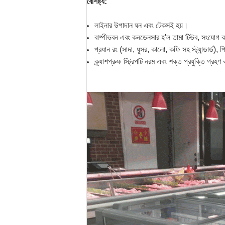
বৈশিষ্ট্য:
লাইনার উপাদান ঘন এবং টেকসই হয়।
বাষ্পীভবন এবং কনডেনসার হ'ল তামা টিউব, সংযোগ কর
প্রধান রং (সাদা, ধূসর, কালো, কফি সহ স্ট্যান্ডার্ড),
ক্র্যাশপ্রুফ স্ট্রিপটি নরম এবং শক্ত প্রযুক্তি গ্র