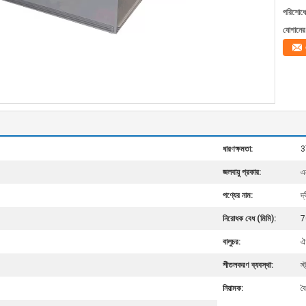
পরিশোধের
যোগানের 
ধারণক্ষমতা:
3
জলবায়ু প্রকার:
এ
পণ্যের নাম:
দ্
নিরোধক বেধ (মিমি):
7
বালুচর:
ঐ
শীতলকরণ ব্যবস্থা:
স্
নিয়ামক:
বৈ