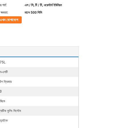
 শর্ত:
এল / সি, টি / টি, ওয়েস্টার্ন ইউনিয়ন
ক্ষমতা:
মাসে 500 পিসি
এখন যোগাযোগ
75L
ন-এসটি
বীপ ফ্রিজার
0
চ্ছিক
ট্যাটিক কুলিং সিস্টেম
দ্যুতিক