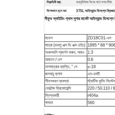
বিদ্যুত্সঁচয়ী যন্ত্র:
অ্যালুমিনিয়াম ফিনের সাথে কপার টিউব
375L আইল্যান্ড ডিসপ্লে ফ্রিজা
বিশেষভাবে তুলে ধরা:
সীফুড স্লাইডিং গ্লাস সুপার মার্কেট আইল্যান্ড ডিসপ্লে 
মডেল
ZD18C01-এল
মাত্রা (ডাব্লু এক্স ডি এক্স এইচ)
1895 * 88 * 90
অঞ্চলগুলি প্রদর্শন করুন, আরও
1.3
আয়তন / এল
0.6
তাপমাত্রার ব্যাপ্তি, ° সে
≤-18
জলবায়ু ক্লাস
এন-এসটি
শীতলকরণ ব্যবস্থা
স্ট্যাটিক কুলিং সিস্টে
ভোল্টেজ ফ্রিকোয়েন্সি
220 / 50.110 / 
স্নিগ্ধকারী
r404a
ক্ষমতা
560