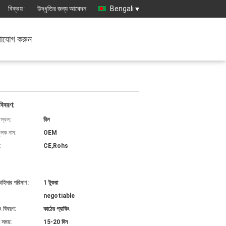
বিক্রয় :
উদ্ধৃতির জন্য আবেদন
Bengali
াযোগ করুন
বিবরণ:
 স্থল:
চীন
ুলক নাম:
OEM
:
CE,Rohs
চাহিদার পরিমাণ:
1 টুকরা
negotiable
ং বিবরণ:
কাঠের প্যাকিং
 সময়:
15-20 দিন