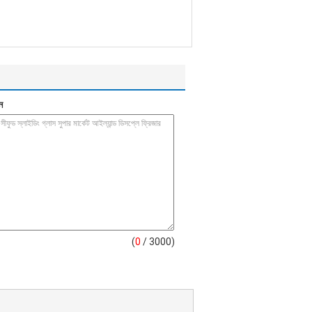
ন
(
0
/ 3000)