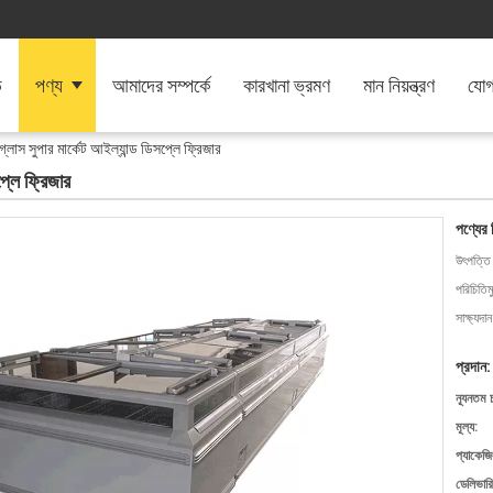
ি
পণ্য
আমাদের সম্পর্কে
কারখানা ভ্রমণ
মান নিয়ন্ত্রণ
যোগ
গ্লাস সুপার মার্কেট আইল্যান্ড ডিসপ্লে ফ্রিজার
প্লে ফ্রিজার
পণ্যের 
উৎপত্তি
পরিচিতিম
সাক্ষ্যদান
প্রদান:
ন্যূনতম 
মূল্য:
প্যাকেজি
ডেলিভারি