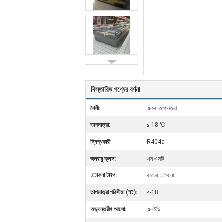
বিস্তারিত পণ্যের বর্ণনা
শৈলী:
একক তাপমাত্রা
তাপমাত্রা:
≤-18 ℃
স্নিগ্ধকারী:
R404a
জলবায়ু ক্লাস:
এন-এসটি
.াকনা টাইপ:
কাচের .াকনা
তাপমাত্রা পরিসীমা (℃):
≤-18
অভ্যন্তরীণ আলো:
এলইডি