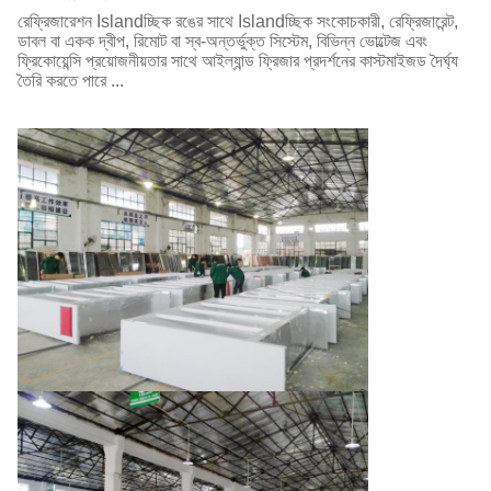
রেফ্রিজারেশন Islandচ্ছিক রঙের সাথে Islandচ্ছিক সংকোচকারী, রেফ্রিজারেন্ট,
ডাবল বা একক দ্বীপ, রিমোট বা স্ব-অন্তর্ভুক্ত সিস্টেম, বিভিন্ন ভোল্টেজ এবং
ফ্রিকোয়েন্সি প্রয়োজনীয়তার সাথে আইল্যান্ড ফ্রিজার প্রদর্শনের কাস্টমাইজড দৈর্ঘ্য
তৈরি করতে পারে ...