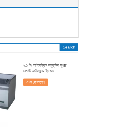
২.১ মিঃ আইসক্রিম অনুভূমিক সুপার
মার্কেট আইল্যান্ড ফ্রিজার
এখন যোগাযোগ