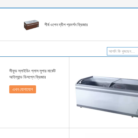
শীর্ষ ওপেন দ্বীপ প্রদর্শন ফ্রিজার
সীফুড স্লাইডিং গ্লাস সুপার মার্কেট
আইল্যান্ড ডিসপ্লে ফ্রিজার
এখন যোগাযোগ