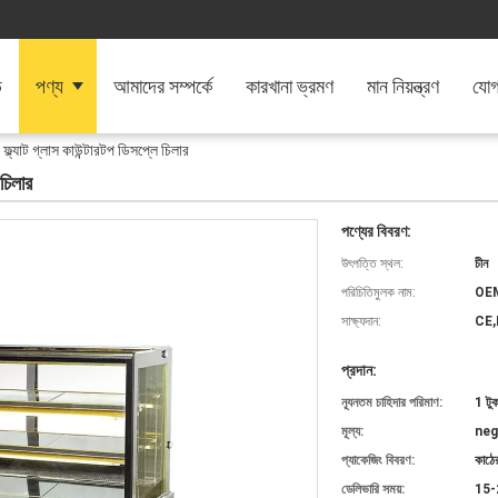
ি
পণ্য
আমাদের সম্পর্কে
কারখানা ভ্রমণ
মান নিয়ন্ত্রণ
যোগ
্ল্যাট গ্লাস কাউন্টারটপ ডিসপ্লে চিলার
 চিলার
পণ্যের বিবরণ:
উৎপত্তি স্থল:
চীন
পরিচিতিমুলক নাম:
OE
সাক্ষ্যদান:
CE,
প্রদান:
ন্যূনতম চাহিদার পরিমাণ:
1 টুক
মূল্য:
neg
প্যাকেজিং বিবরণ:
কাঠের
ডেলিভারি সময়:
15-