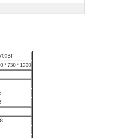
700BF
0 * 730 * 1200
0
0
5
6
 8