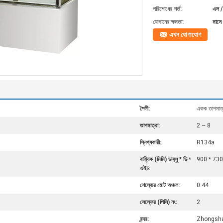
পরিশোধের শর্ত:
এল / 
যোগানের ক্ষমতা:
মাসে
এখন যোগাযোগ
শৈলী:
একক তাপমাত্
তাপমাত্রা:
2 ~ 8
স্নিগ্ধকারী:
R134a
বাহ্যিক (মিমি) ডাব্লু * ডি *
900 * 730
এইচ:
শেল্ভের মোট অঞ্চল:
0.44
সেল্ফের (পিসি) নং:
2
বন্দর:
Zhongshan