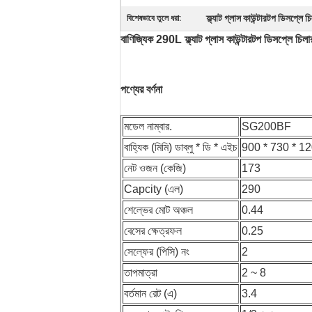
ফ্ল্যাট গ্লাস কাউন্টারটপ ডিসপ্লে চ
বিশেষভাবে তুলে ধরা:
বাণিজ্যিক 290L ফ্ল্যাট গ্লাস কাউন্টারটপ ডিসপ্লে চিলা
পণ্যের বর্ণনা
মডেল নাম্বার.
SG200BF
বাহ্যিক (মিমি) ডাব্লু * ডি * এইচ
900 * 730 * 1
নেট ওজন (কেজি)
173
Capcity (এল)
290
শেল্ভের মোট অঞ্চল
0.44
বেসের ক্ষেত্রফল
0.25
সেল্ফের (পিসি) নং
2
তাপমাত্রা
2 ~ 8
বর্তমান রেট (এ)
3.4