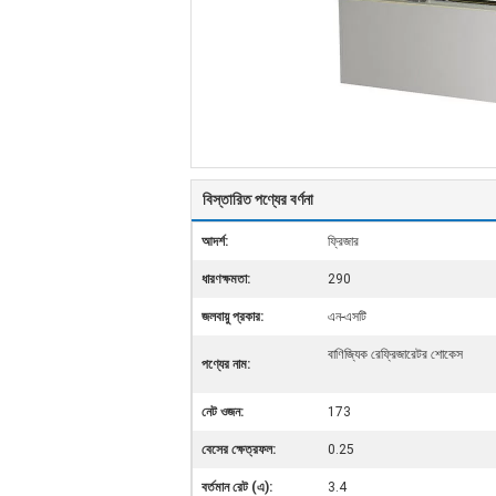
বিস্তারিত পণ্যের বর্ণনা
আদর্শ:
ফ্রিজার
ধারণক্ষমতা:
290
জলবায়ু প্রকার:
এন-এসটি
বাণিজ্যিক রেফ্রিজারেটর শোকেস
পণ্যের নাম:
নেট ওজন:
173
বেসের ক্ষেত্রফল:
0.25
বর্তমান রেট (এ):
3.4