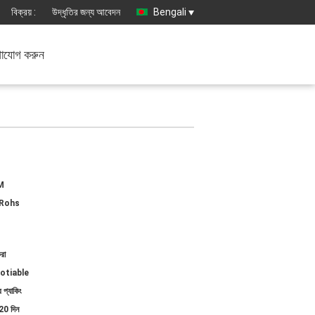
বিক্রয় :
উদ্ধৃতির জন্য আবেদন
Bengali
াযোগ করুন
M
Rohs
রা
otiable
 প্যাকিং
20 দিন