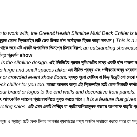
 to work with, the Green&Health Slimline Multi Deck Chiller is th
যান্ড হেলথ স্লিমলাইন মাল্টি ডেক চিলার হ'ল সর্বোত্তম ফ্রিজ ভাড়া সমাধান।
This is a 
ামে থাকে তবে এটি একটি অপরাজিত ডিসপ্লে চিলার বিকল্প;
an outstanding showcase 
্দান্ত প্রদর্শন show
is the slimline design.
এই ইউনিটের প্রধান সুবিধাগুলির মধ্যে একটি হ'ল পাতলা
nto large and small spaces alike;
এর সীমিত প্রস্থ এবং গভীরতার জন্য ধন্যবা
ngs or crowded event show floors.
ব্যস্ত খুচরা সেটিংস বা ভিড় ইভেন্ট শো মেঝে
k chiller for you too.
আমরা আপনার জন্য এই স্লিমলাইন মাল্টি ডেক চিলারটি কাস
ur brand or logos to the end walls and decorative front panels.
 এবং আলংকারিক সামনের প্যানেলগুলিতে যুক্ত করতে পারে।
It is a feature that giv
rating sales.
এটি এমন একটি বৈশিষ্ট্য যা প্রতিযোগিতামূলক বাজারে আপনাকে বাড়তি প্রা
বে সবুজ ও স্বাস্থ্য মাল্টি ডেক চিলার আপনার ব্যবসায়ের লক্ষ্য অর্জনে সহায়তা করতে পারে