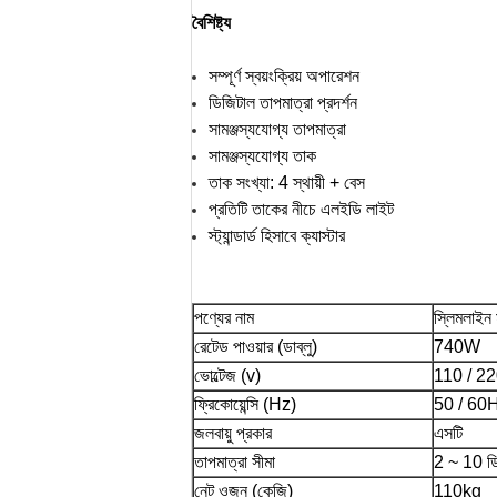
বৈশিষ্ট্য
সম্পূর্ণ স্বয়ংক্রিয় অপারেশন
ডিজিটাল তাপমাত্রা প্রদর্শন
সামঞ্জস্যযোগ্য তাপমাত্রা
সামঞ্জস্যযোগ্য তাক
তাক সংখ্যা: 4 স্থায়ী + বেস
প্রতিটি তাকের নীচে এলইডি লাইট
স্ট্যান্ডার্ড হিসাবে ক্যাস্টার
পণ্যের নাম
স্লিমলাইন ম
রেটেড পাওয়ার (ডাব্লু)
740W
ভোল্টেজ (v)
110 / 2
ফ্রিকোয়েন্সি (Hz)
50 / 60
জলবায়ু প্রকার
এসটি
তাপমাত্রা সীমা
2 ~ 10 ডি
নেট ওজন (কেজি)
110kg