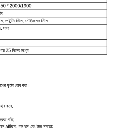
650 * 2000/1900
কিং
়াম, পেইন্টিং স্টিল, স্টেইনলেস স্টিল
, সাদা
রে 25 দিনের মধ্যে
ত্রণের ফুটো রোধ করা।
যবহার করে,
দ্রুত গতি;
ইন alচ্ছিক, কম শব্দ এবং উচ্চ দক্ষতা;