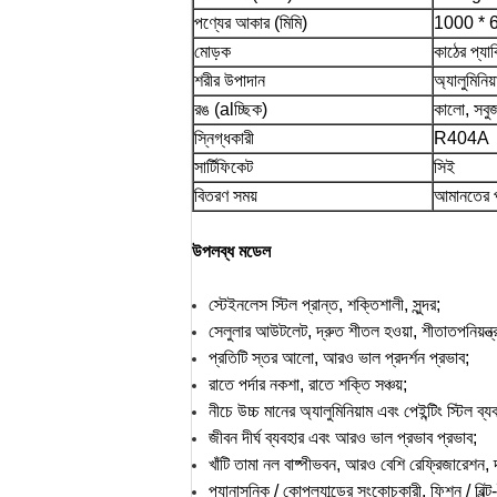
পণ্যের আকার (মিমি)
1000 * 
মোড়ক
কাঠের প্যা
শরীর উপাদান
অ্যালুমিনিয
রঙ (alচ্ছিক)
কালো, সবুজ
স্নিগ্ধকারী
R404A
সার্টিফিকেট
সিই
বিতরণ সময়
আমানতের প
উপলব্ধ মডেল
স্টেইনলেস স্টিল প্রান্ত, শক্তিশালী, সুন্দর;
সেলুলার আউটলেট, দ্রুত শীতল হওয়া, শীতাতপনিয়ন্
প্রতিটি স্তর আলো, আরও ভাল প্রদর্শন প্রভাব;
রাতে পর্দার নকশা, রাতে শক্তি সঞ্চয়;
নীচে উচ্চ মানের অ্যালুমিনিয়াম এবং পেইন্টিং স্টিল ব্
জীবন দীর্ঘ ব্যবহার এবং আরও ভাল প্রভাব প্রভাব;
খাঁটি তামা নল বাষ্পীভবন, আরও বেশি রেফ্রিজারেশন, 
প্যানাসনিক / কোপল্যান্ডের সংকোচকারী, ফিশন / বিল্ট-