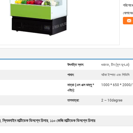
পরিশোধের
যোগানের 
উৎপত্তি স্থল:
গুয়াংডং, চীন (মূল ভূখণ্ড)
পাদান:
আঁকা ইস্পাত এবং পিভিসি
মাত্রা (এল এক্স ডাব্লু *
1000 * 650 * 2000/1
এইচ):
তাপমাত্রা:
2 ~ 10degree
র
স্লিমলাইন মাল্টিডেক ডিসপ্লে চিলার
১১০ কেজি মাল্টিডেক ডিসপ্লে চিলার
,
,