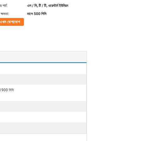
 শর্ত:
এল / সি, টি / টি, ওয়েস্টার্ন ইউনিয়ন
ক্ষমতা:
মাসে 500 পিসি
এখন যোগাযোগ
900 মিমি