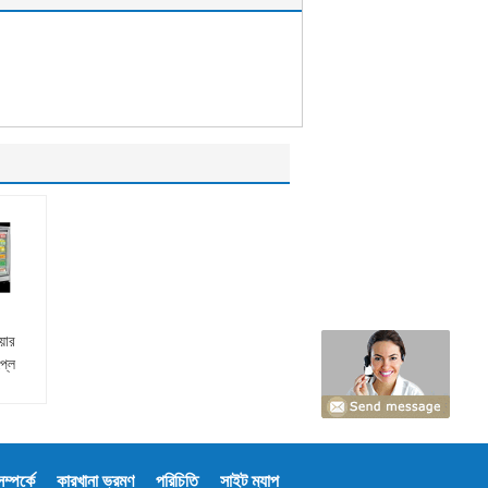
়ার
প্লে
 ওপেন
া
্পর্কে
কারখানা ভ্রমণ
পরিচিতি
সাইট ম্যাপ