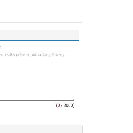
ন
(
0
/ 3000)