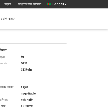
বিক্রয় :
উদ্ধৃতির জন্য আবেদন
Bengali
াযোগ করুন
বিবরণ:
 স্থল:
চীন
ুলক নাম:
OEM
:
CE,Rohs
চাহিদার পরিমাণ:
1 টুকরা
negotiable
ং বিবরণ:
কাঠের প্যাকিং
 সময়:
15-20 দিন