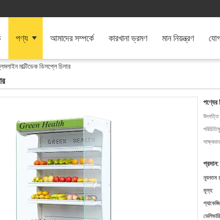
ি
পণ্য
আমাদের সম্পর্কে
কারখানা ভ্রমণ
মান নিয়ন্ত্রণ
যোগ
িমলাইন মাল্টিডেক ডিসপ্লে চিলার
ার
পণ্যের 
উৎপত্তি
পরিচিতিম
সাক্ষ্যদান
প্রদান:
ন্যূনতম 
মূল্য:
প্যাকেজি
ডেলিভারি