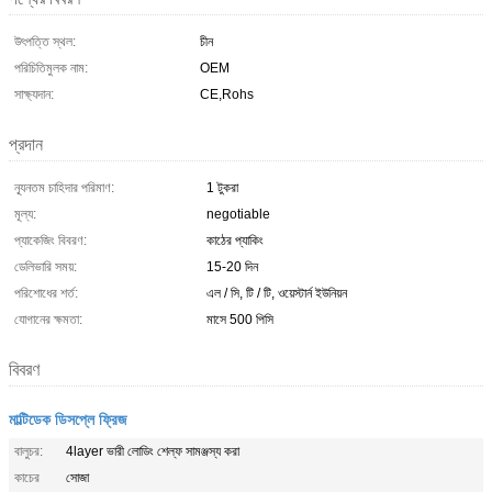
উৎপত্তি স্থল:
চীন
পরিচিতিমুলক নাম:
OEM
সাক্ষ্যদান:
CE,Rohs
প্রদান
ন্যূনতম চাহিদার পরিমাণ:
1 টুকরা
মূল্য:
negotiable
প্যাকেজিং বিবরণ:
কাঠের প্যাকিং
ডেলিভারি সময়:
15-20 দিন
পরিশোধের শর্ত:
এল / সি, টি / টি, ওয়েস্টার্ন ইউনিয়ন
যোগানের ক্ষমতা:
মাসে 500 পিসি
বিবরণ
মাল্টিডেক ডিসপ্লে ফ্রিজ
বালুচর:
4layer ভারী লোডিং শেল্ফ সামঞ্জস্য করা
কাচের
সোজা