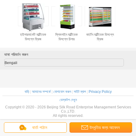
সুপারমার্কেট
উল্লম্ব 380L
ফল / ভেজিটেবল
1000L বেভারেজ এয়ার
সুপারমার্কেট 
টিডেক ওপেন
হাইপারমার্কেট মাল্টিডেক
স্লিমলাইন মাল্টিডেক
কার্টেন মাল্টিডেক ডিসপ্লে
ডিসপ্লে 
লার
ডিসপ্লে ফ্রিজ
ডিসপ্লে চিলার
ফ্রিজ
ভাষা পরিবর্তন করুন
Bengali
বাড়ি
|
আমাদের সম্পর্কে
|
যোগাযোগ করুন
|
সাইট ম্যাপ
|
Privacy Policy
ডেস্কটপ দেখুন
Copyright © 2020 - 2026 Beijing Silk Road Enterprise Management Services
Co.,LTD.
All rights reserved.
বার্তা পাঠান
উদ্ধৃতির জন্য আবেদন